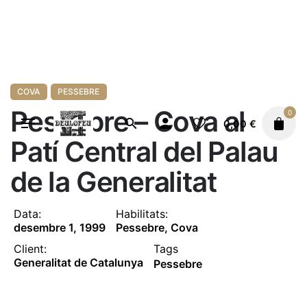
Vés
al
contingut
COVA
PESSEBRE
Pessebre – Cova al
0
0,00
€
Patí Central del Palau
de la Generalitat
Data:
Habilitats:
desembre 1, 1999
Pessebre, Cova
Client:
Tags
Generalitat de Catalunya
Pessebre