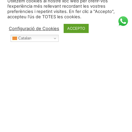
Utilitzem cookies al nostre lloc web per oferir-vos
l’experiència més rellevant recordant les vostres
preferències i repetint visites. En fer clic a "Accepto",
accepteu l'ús de TOTES les cookies.
Configuració de Cookies
ACCEPTO
Catalan
Durant l’any posa't en contacte amb nosaltres per:
Telèfon:
687 53 42 73 (i WhatsApp)
Correu electrònic:
albert@deulofeu.cat