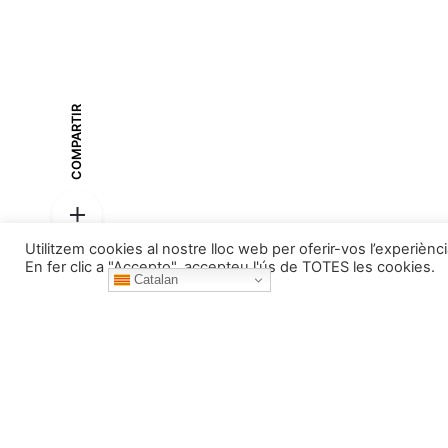
COMPARTIR
Utilitzem cookies al nostre lloc web per oferir-vos l’experiènc
En fer clic a "Accepto", accepteu l'ús de TOTES les cookies.
Pessebres
Catalan
Home
Qui som
La Fira de S
Notícies