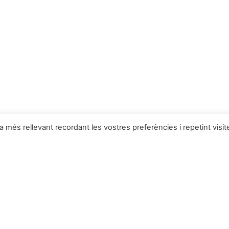
ia més rellevant recordant les vostres preferències i repetint visit
 Deulofeu
Productes a la botiga
Novetats
Coves
anta Llúcia
Complements del pessebre
Naixements