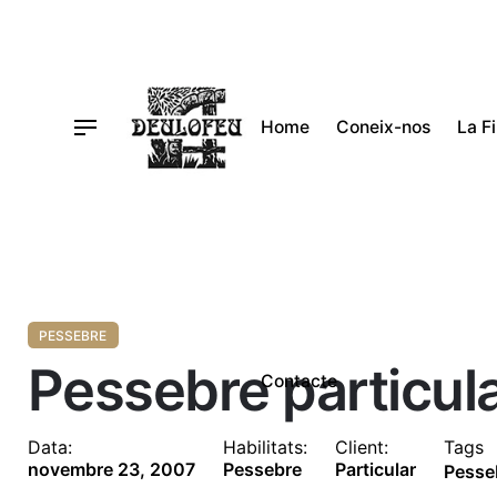
Vés
al
contingut
Home
Coneix-nos
La F
PESSEBRE
Pessebre particul
Contacte
Data:
Habilitats:
Client:
Tags
novembre 23, 2007
Pessebre
Particular
Pesse