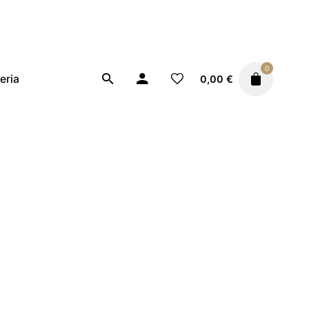
0
eria
0,00
€