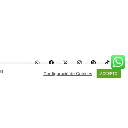
es.
Configuració de Cookies
ACCEPTO
Sigues el primer en conèixer les
darreres novetats e històries de
Deulofeu.
Enviar
Estigueu al dia de les nostres últimes