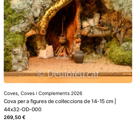
enti.
Coves
,
Coves i Complements 2026
Cova per a figures de col·leccions de 14-15 cm |
44x32-OD-000
269,50
€