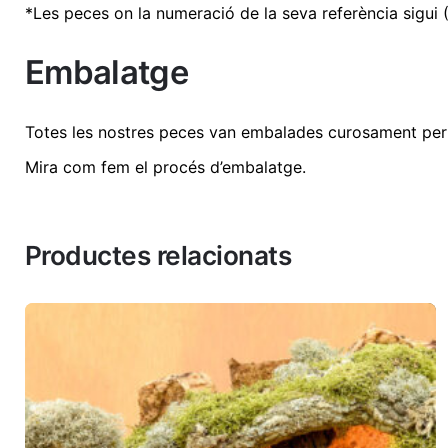
*Les peces on la numeració de la seva referència sigui 
No hi ha comentaris encara.
Dimensions
66 × 39 × 4
Sigues el primer a revisió "Cova per a figur
Embalatge
Mides de la base de fusta
53x35x1 cm
Mides totals aproximades
66x39x40 c
Totes les nostres peces van embalades curosament per 
Un llum de simulació de foc
4 W. a 220 V.
Mira com fem el procés d’embalatge
.
Dos llums blancs càlids
5 i 8 W. a 22
L'adreça electrònica no es publicarà.
Els
Productes relacionats
Valorar aquest producte:
*
DEIXA UNA RESPOSTA