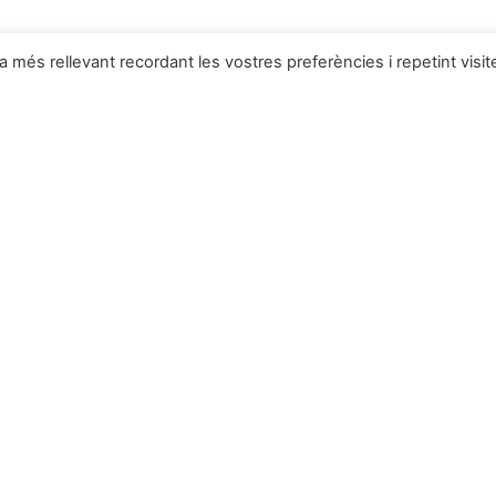
ia més rellevant recordant les vostres preferències i repetint visit
 Deulofeu
Productes a la botiga
Novetats
Figures de Pessebres 202
Coves i Complements 2
anta Llúcia
Coves
Complements del pessebre
Naixements
Figures de Pessebres
mació