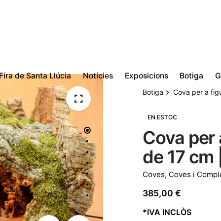
Fira de Santa Llúcia
Notícies
Exposicions
Botiga
G
Botiga
Cova per a fig
EN ESTOC
Cova per 
de 17 cm
Coves
,
Coves i Comp
385,00
€
*IVA INCLÒS