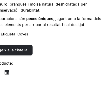
suro
, branques i molsa natural deshidratada per
servació i durabilitat.
aboracions són
peces úniques
, jugant amb la forma dels
res elements per arribar al resultat final desitjat.
Etiqueta:
Coves
eix a la cistella
oducte: