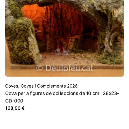
lloc web en aquest navegador per a la pròxima vegada que com
Coves
,
Coves i Complements 2026
Cova per a figures de col·leccions de 10 cm | 28x23-
CD-000
108,90
€