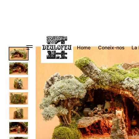
Vés
al
contingut
Home
Coneix-nos
La 