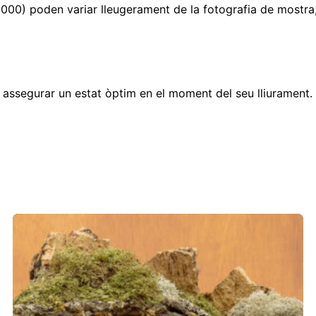
(000) poden variar lleugerament de la fotografia de mostra, 
|
0 cm
53x35-
es de col·leccions de 17 cm | 53×35-OE-000"
OE-
000
m
assegurar un estat òptim en el moment del seu lliurament.
0 V
 camps necessaris estan marcats amb
*