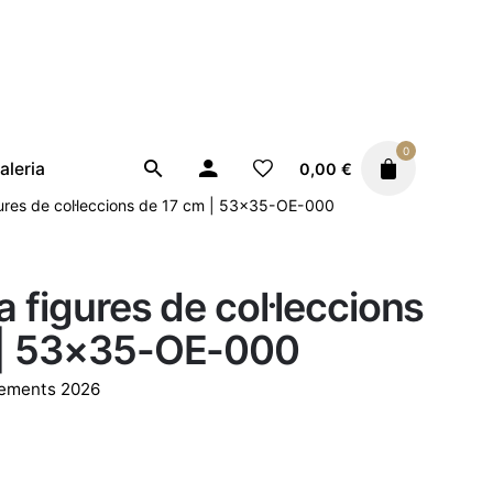
0
aleria
0,00
€
ures de col·leccions de 17 cm | 53×35-OE-000
a figures de col·leccions
 | 53×35-OE-000
lements 2026