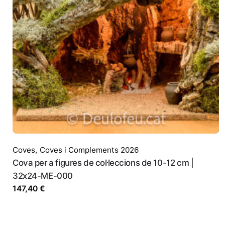
Nom
*
Correu electrònic
*
Desa el meu nom, correu electrònic i 
Coves
,
Coves i Complements 2026
Cova per a figures de col·leccions de 10-12 cm |
32x24-ME-000
147,40
€