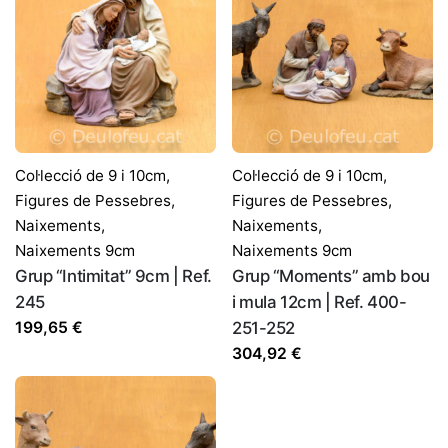
Col·lecció de 9 i 10cm
,
Col·lecció de 9 i 10cm
,
Figures de Pessebres
,
Figures de Pessebres
,
Naixements
,
Naixements
,
Naixements 9cm
Naixements 9cm
Grup “Intimitat” 9cm | Ref.
Grup “Moments” amb bou
245
i mula 12cm | Ref. 400-
199,65
€
251-252
304,92
€