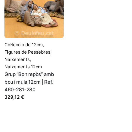
Col·lecció de 12cm
,
Figures de Pessebres
,
Naixements
,
Naixements 12cm
Grup “Bon repòs” amb
bou i mula 12cm | Ref.
460-281-280
329,12
€