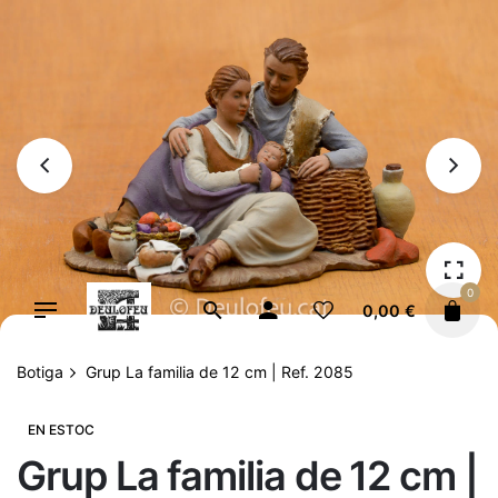
Vés
al
contingut
0
0,00
€
Botiga
Grup La familia de 12 cm | Ref. 2085
EN ESTOC
Grup La familia de 12 cm |