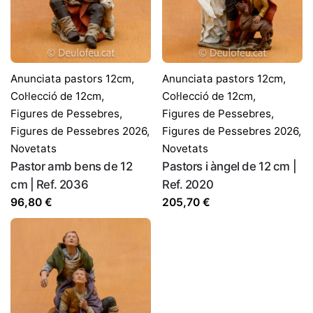
Nom
*
Correu electrònic
*
Anunciata pastors 12cm
,
Anunciata pastors 12cm
,
Col·lecció de 12cm
,
Col·lecció de 12cm
,
Figures de Pessebres
,
Figures de Pessebres
,
Desa el meu nom, correu electrònic i lloc web en
Figures de Pessebres 2026
,
Figures de Pessebres 2026
,
aquest navegador per a la pròxima vegada que comenti.
Novetats
Novetats
Pastor amb bens de 12
Pastors i àngel de 12 cm |
cm | Ref. 2036
Ref. 2020
96,80
€
205,70
€