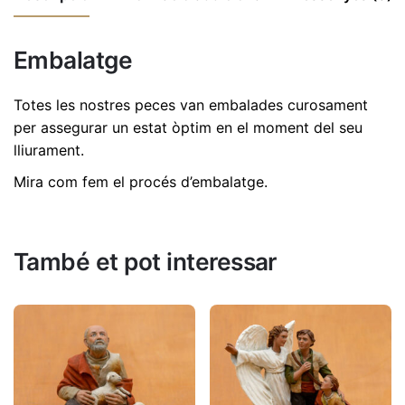
|
Ref.
No hi ha comentaris encara.
2085
Embalatge
Dimensions
7 cm
Sigues el primer a revisió "Grup La familia de
12 cm | Ref. 2085"
Totes les nostres peces van embalades curosament
per assegurar un estat òptim en el moment del seu
L'adreça electrònica no es publicarà.
Els camps
lliurament.
necessaris estan marcats amb
*
Mira com fem el procés d’embalatge
.
Valorar aquest producte:
*
DEIXA UNA RESPOSTA
També et pot interessar