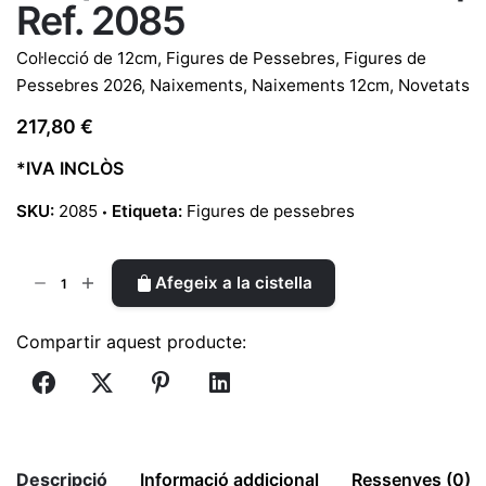
Ref. 2085
Col·lecció de 12cm
,
Figures de Pessebres
,
Figures de
Pessebres 2026
,
Naixements
,
Naixements 12cm
,
Novetats
217,80
€
*IVA INCLÒS
SKU:
2085
Etiqueta:
Figures de pessebres
quantitat
Afegeix a la cistella
de
Grup
Compartir aquest producte:
La
familia
de
12
cm
Descripció
Informació addicional
Ressenyes (0)