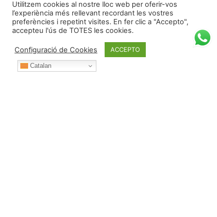
Utilitzem cookies al nostre lloc web per oferir-vos
l’experiència més rellevant recordant les vostres
preferències i repetint visites. En fer clic a "Accepto",
accepteu l'ús de TOTES les cookies.
Configuració de Cookies
ACCEPTO
Catalan
Durant l’any posa't en contacte amb nosaltres per:
Telèfon:
687 53 42 73 (i WhatsApp)
Correu electrònic:
albert@deulofeu.cat