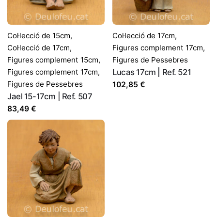
Correu electrònic
*
Col·lecció de 15cm
,
Col·lecció de 17cm
,
Col·lecció de 17cm
,
Figures complement 17cm
,
Figures complement 15cm
,
Figures de Pessebres
Desa el meu nom, correu electrònic i lloc web en
Figures complement 17cm
,
Lucas 17cm | Ref. 521
aquest navegador per a la pròxima vegada que comenti.
Figures de Pessebres
102,85
€
Jael 15-17cm | Ref. 507
83,49
€