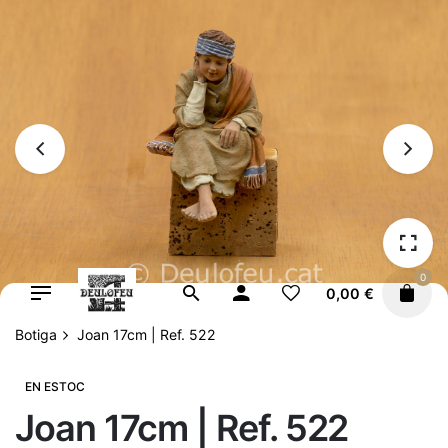
Vés
al
contingut
0
0,00
€
Botiga
Joan 17cm | Ref. 522
EN ESTOC
Joan 17cm | Ref. 522