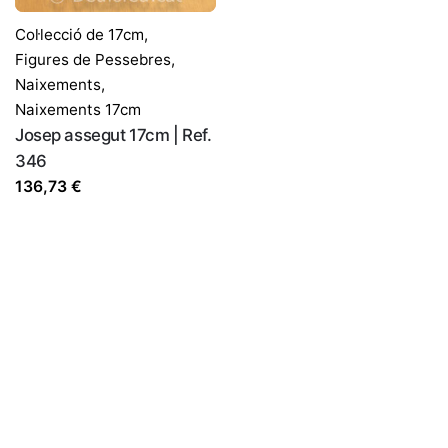
Col·lecció de 17cm
,
Figures de Pessebres
,
Naixements
,
Naixements 17cm
Josep assegut 17cm | Ref.
346
136,73
€