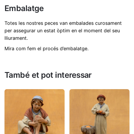
No hi ha comentaris encara.
Embalatge
Dimensions
9 cm
Sigues el primer a revisió "Joan 17cm | Ref.
522"
Totes les nostres peces van embalades curosament
per assegurar un estat òptim en el moment del seu
L'adreça electrònica no es publicarà.
Els camps
lliurament.
necessaris estan marcats amb
*
Mira com fem el procés d’embalatge
.
Valorar aquest producte:
*
DEIXA UNA RESPOSTA
També et pot interessar
Nom
*