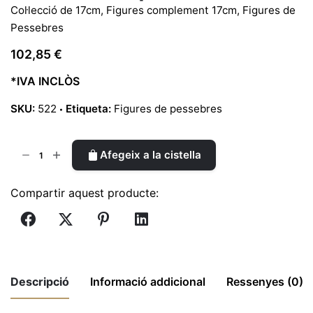
Col·lecció de 17cm
,
Figures complement 17cm
,
Figures de
Pessebres
102,85
€
*IVA INCLÒS
SKU:
522
Etiqueta:
Figures de pessebres
quantitat
Afegeix a la cistella
de
Joan
Compartir aquest producte:
17cm
|
Ref.
522
Descripció
Informació addicional
Ressenyes (0)