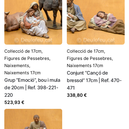
Col·lecció de 17cm
,
Col·lecció de 17cm
,
Figures de Pessebres
,
Figures de Pessebres
,
Naixements
,
Naixements 17cm
Naixements 17cm
Conjunt “Cançó de
Grup “Emoció”, bou i mula
bressol” 17cm | Ref. 470-
de 20cm | Ref. 398-221-
471
220
338,80
€
523,93
€