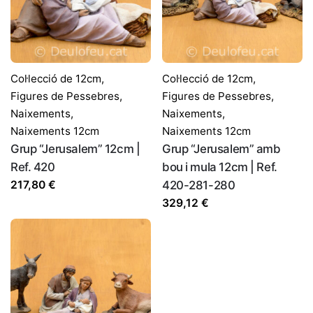
Nom
*
Correu electrònic
*
Col·lecció de 12cm
,
Col·lecció de 12cm
,
Figures de Pessebres
,
Figures de Pessebres
,
Naixements
,
Naixements
,
Desa el meu nom, correu electrònic i lloc web en
Naixements 12cm
Naixements 12cm
aquest navegador per a la pròxima vegada que comenti.
Grup “Jerusalem” 12cm |
Grup “Jerusalem” amb
Ref. 420
bou i mula 12cm | Ref.
217,80
€
420-281-280
329,12
€