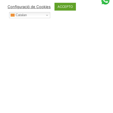
Configuració de Cookies
ACCEPTO
Catalan
Durant l’any posa't en contacte amb nosaltres per:
Telèfon:
687 53 42 73 (i WhatsApp)
Correu electrònic:
albert@deulofeu.cat
Direcció:
Carrer de l'Empordà nº 33, Urbanització Els
Saulons d'en Déu, 08415, Bigues i Riells del Fai, Espanya