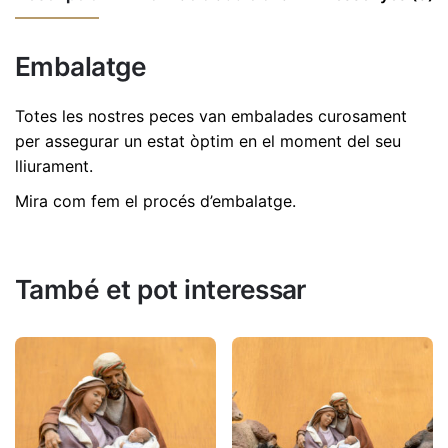
486
No hi ha comentaris encara.
Embalatge
Dimensions
17 cm
Sigues el primer a revisió "Pastor amb flauta
17cm | Ref. 486"
Totes les nostres peces van embalades curosament
per assegurar un estat òptim en el moment del seu
L'adreça electrònica no es publicarà.
Els camps
lliurament.
necessaris estan marcats amb
*
Mira com fem el procés d’embalatge
.
Valorar aquest producte:
*
DEIXA UNA RESPOSTA
També et pot interessar