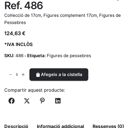
Ref. 486
Col·lecció de 17cm
,
Figures complement 17cm
,
Figures de
Pessebres
124,63
€
*IVA INCLÒS
SKU:
486
Etiqueta:
Figures de pessebres
quantitat
Afegeix a la cistella
de
Pastor
Compartir aquest producte:
amb
flauta
17cm
|
Ref.
Descripció
Informació addicional
Ressenyes (0)