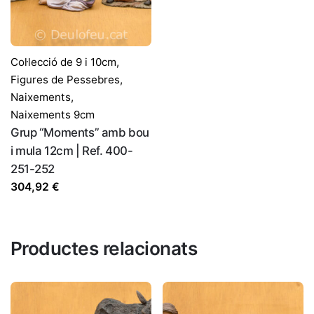
Col·lecció de 9 i 10cm
,
Figures de Pessebres
,
Naixements
,
Naixements 9cm
Grup “Moments” amb bou
i mula 12cm | Ref. 400-
251-252
304,92
€
Productes relacionats