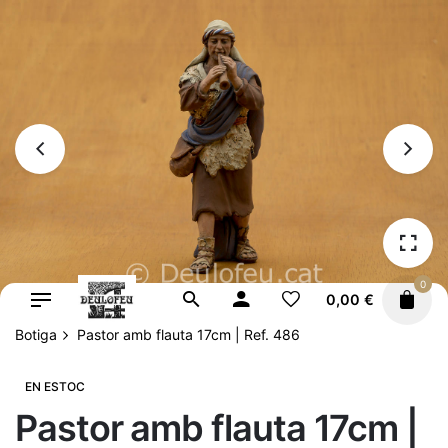
Vés
al
contingut
0
0,00
€
Botiga
Pastor amb flauta 17cm | Ref. 486
EN ESTOC
Pastor amb flauta 17cm |