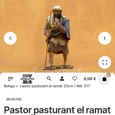
Vés
al
contingut
0
0,00
€
Botiga
Pastor pasturant el ramat 20cm | Ref. 517
EN ESTOC
Pastor pasturant el ramat