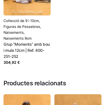
Col·lecció de 9 i 10cm
,
Figures de Pessebres
,
Naixements
,
Naixements 9cm
Grup “Moments” amb bou
i mula 12cm | Ref. 400-
251-252
304,92
€
Productes relacionats