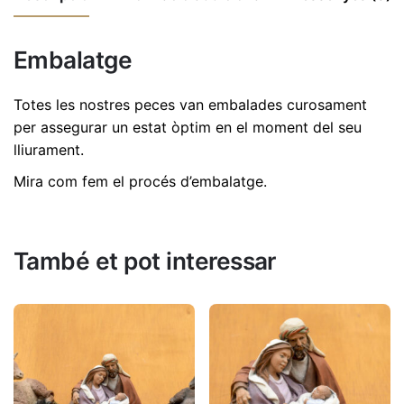
Ref.
517
No hi ha comentaris encara.
Embalatge
Dimensions
18 cm
Sigues el primer a revisió "Pastor pasturant
el ramat 20cm | Ref. 517"
Totes les nostres peces van embalades curosament
per assegurar un estat òptim en el moment del seu
L'adreça electrònica no es publicarà.
Els camps
lliurament.
necessaris estan marcats amb
*
Mira com fem el procés d’embalatge
.
Valorar aquest producte:
*
DEIXA UNA RESPOSTA
També et pot interessar