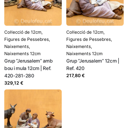
Nom
*
Correu electrònic
*
Col·lecció de 12cm
,
Col·lecció de 12cm
,
Figures de Pessebres
,
Figures de Pessebres
,
Naixements
,
Naixements
,
Desa el meu nom, correu electrònic i lloc web en
Naixements 12cm
Naixements 12cm
aquest navegador per a la pròxima vegada que comenti.
Grup “Jerusalem” amb
Grup “Jerusalem” 12cm |
bou i mula 12cm | Ref.
Ref. 420
420-281-280
217,80
€
329,12
€