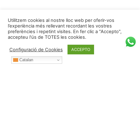
Utilitzem cookies al nostre lloc web per oferir-vos
l’experiència més rellevant recordant les vostres
preferències i repetint visites. En fer clic a "Accepto",
accepteu l'ús de TOTES les cookies.
Configuració de Cookies
ACCEPTO
Catalan
Durant l’any posa't en contacte amb nosaltres per: