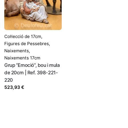
Col·lecció de 17cm
,
Figures de Pessebres
,
Naixements
,
Naixements 17cm
Grup “Emoció”, bou i mula
de 20cm | Ref. 398-221-
220
523,93
€