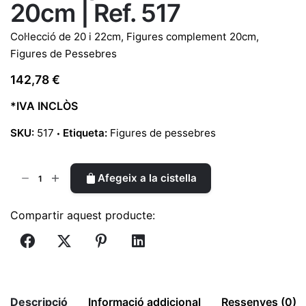
20cm | Ref. 517
Col·lecció de 20 i 22cm
,
Figures complement 20cm
,
Figures de Pessebres
142,78
€
*IVA INCLÒS
SKU:
517
Etiqueta:
Figures de pessebres
quantitat
Afegeix a la cistella
de
Pastor
Compartir aquest producte:
pasturant
el
ramat
20cm
|
Descripció
Informació addicional
Ressenyes (0)