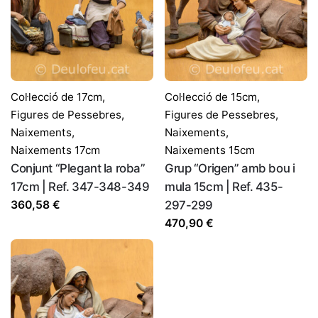
Col·lecció de 17cm
,
Col·lecció de 15cm
,
Figures de Pessebres
,
Figures de Pessebres
,
Naixements
,
Naixements
,
Naixements 17cm
Naixements 15cm
Conjunt “Plegant la roba”
Grup “Origen” amb bou i
17cm | Ref. 347-348-349
mula 15cm | Ref. 435-
360,58
€
297-299
470,90
€