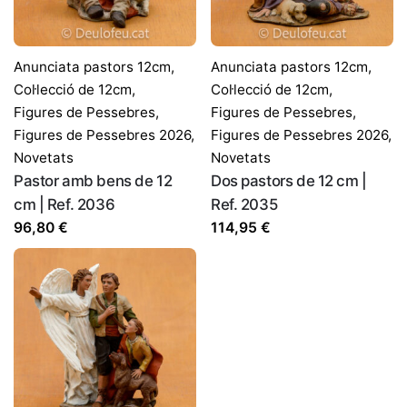
Correu electrònic
*
Anunciata pastors 12cm
,
Anunciata pastors 12cm
,
Col·lecció de 12cm
,
Col·lecció de 12cm
,
Figures de Pessebres
,
Figures de Pessebres
,
Desa el meu nom, correu electrònic i lloc web en
Figures de Pessebres 2026
,
Figures de Pessebres 2026
,
aquest navegador per a la pròxima vegada que comenti.
Novetats
Novetats
Pastor amb bens de 12
Dos pastors de 12 cm |
cm | Ref. 2036
Ref. 2035
96,80
€
114,95
€