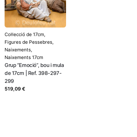
Col·lecció de 17cm
,
Figures de Pessebres
,
Naixements
,
Naixements 17cm
Grup “Emoció”, bou i mula
de 17cm | Ref. 398-297-
299
519,09
€