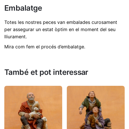
No hi ha comentaris encara.
Embalatge
Dimensions
11,5 cm
Sigues el primer a revisió "Abel de 12 cm |
Ref. 2431"
Totes les nostres peces van embalades curosament
per assegurar un estat òptim en el moment del seu
L'adreça electrònica no es publicarà.
Els camps
lliurament.
necessaris estan marcats amb
*
Mira com fem el procés d’embalatge
.
Valorar aquest producte:
*
DEIXA UNA RESPOSTA
També et pot interessar
Nom
*