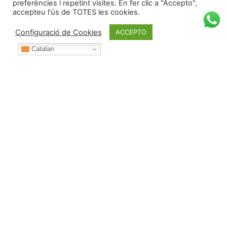
preferències i repetint visites. En fer clic a "Accepto",
accepteu l'ús de TOTES les cookies.
Configuració de Cookies
ACCEPTO
Catalan
Durant l’any posa't en contacte amb nosaltres per:
Telèfon:
687 53 42 73 (i WhatsApp)
Correu electrònic:
albert@deulofeu.cat
Direcció:
Carrer de l'Empordà nº 33, Urbanització Els