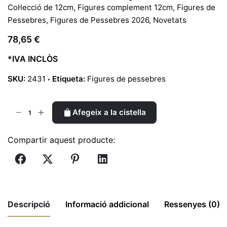
Col·lecció de 12cm
,
Figures complement 12cm
,
Figures de
Pessebres
,
Figures de Pessebres 2026
,
Novetats
78,65
€
*IVA INCLÒS
SKU:
2431
Etiqueta:
Figures de pessebres
quantitat
Afegeix a la cistella
de
Abel
Compartir aquest producte:
de
12
cm
|
Ref.
Descripció
Informació addicional
Ressenyes (0)
2431