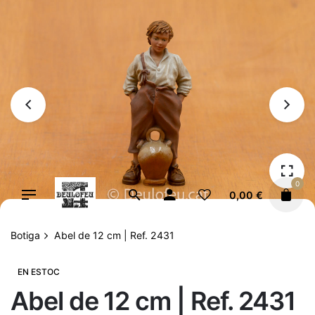
Vés
al
contingut
0
0,00
€
Botiga
Abel de 12 cm | Ref. 2431
EN ESTOC
Abel de 12 cm | Ref. 2431