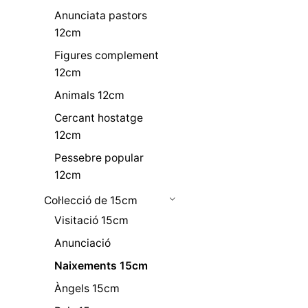
Anunciata pastors
12cm
Figures complement
12cm
Animals 12cm
Cercant hostatge
12cm
Pessebre popular
12cm
Col·lecció de 15cm
Visitació 15cm
Anunciació
Naixements 15cm
Àngels 15cm