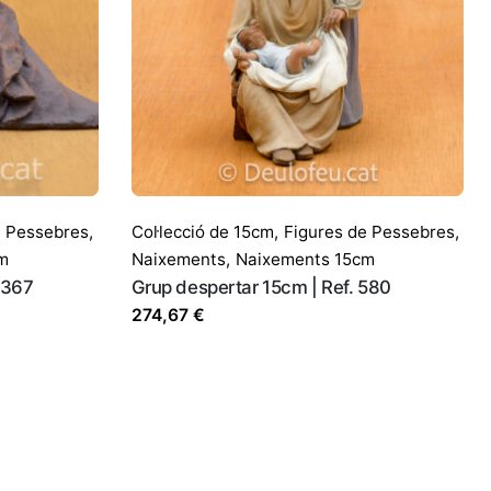
e Pessebres
,
Col·lecció de 15cm
,
Figures de Pessebres
,
m
Naixements
,
Naixements 15cm
 367
Grup despertar 15cm | Ref. 580
274,67
€