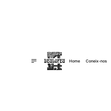
Vés
al
contingut
Home
Coneix-nos