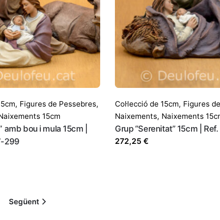
 15cm
,
Figures de Pessebres
,
Col·lecció de 15cm
,
Figures d
Naixements 15cm
Naixements
,
Naixements 15c
” amb bou i mula 15cm |
Grup “Serenitat” 15cm | Ref.
7-299
272,25
€
Següent