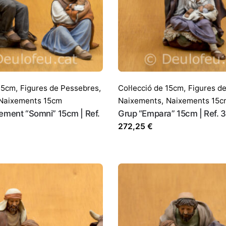
 15cm
,
Figures de Pessebres
,
Col·lecció de 15cm
,
Figures d
Naixements 15cm
Naixements
,
Naixements 15c
ement “Somni” 15cm | Ref.
Grup “Empara” 15cm | Ref. 
272,25
€