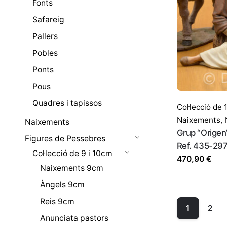
Fonts
Safareig
Pallers
Pobles
Ponts
Pous
Quadres i tapissos
Col·lecció de
Naixements
,
Naixements
Grup “Origen
Figures de Pessebres
Ref. 435-29
Col·lecció de 9 i 10cm
470,90
€
Naixements 9cm
Àngels 9cm
Reis 9cm
1
2
Anunciata pastors