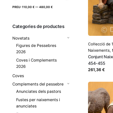
Preu
Preu
PREU:
110,00 €
—
480,00 €
FILTRE
màxim
mínim
Categories de productes
Novetats
Col·lecció de
Figures de Pessebres
Naixements
,
2026
Conjunt Naix
Coves i Complements
454-455
2026
261,36
€
Coves
Complements del pessebre
Anunciates dels pastors
Fustes per naixements i
anunciates