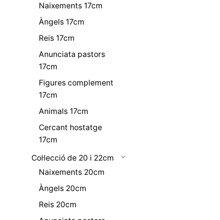
Naixements 17cm
Àngels 17cm
Reis 17cm
Anunciata pastors
17cm
Figures complement
17cm
Animals 17cm
Cercant hostatge
17cm
Col·lecció de 20 i 22cm
Naixements 20cm
Àngels 20cm
Reis 20cm