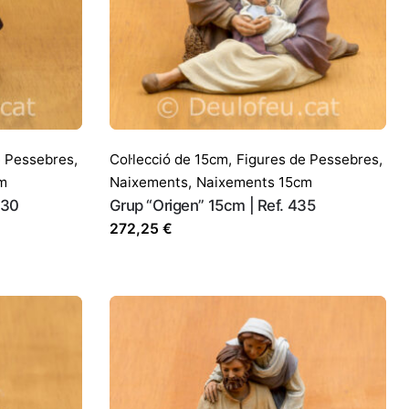
e Pessebres
,
Col·lecció de 15cm
,
Figures de Pessebres
,
m
Naixements
,
Naixements 15cm
330
Grup “Origen” 15cm | Ref. 435
272,25
€