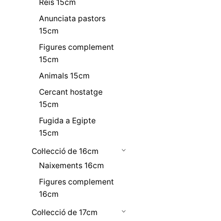
Reis 15cm
Anunciata pastors
15cm
Figures complement
15cm
Animals 15cm
Cercant hostatge
15cm
Fugida a Egipte
15cm
Col·lecció de 16cm
Naixements 16cm
Figures complement
16cm
Col·lecció de 17cm