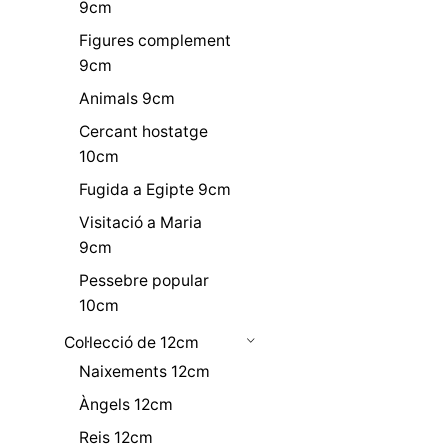
9cm
Figures complement
9cm
Animals 9cm
Cercant hostatge
10cm
Fugida a Egipte 9cm
Visitació a Maria
9cm
Pessebre popular
10cm
Col·lecció de 12cm
Naixements 12cm
Àngels 12cm
Reis 12cm