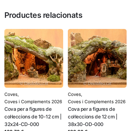
Valorar aquest producte:
*
Un llum de
Productes relacionats
DEIXA UNA RESPOSTA
simulació de
4 W. a 220 V.
foc
Nom
*
Coves
,
Coves
,
Correu electrònic
*
Coves i Complements 2026
Coves i Complements 2026
Cova per a figures de
Cova per a figures de
col·leccions de 10-12 cm |
col·leccions de 12 cm |
Desa el meu nom, correu electrònic i lloc web en
32x24-CD-000
38x30-OD-000
aquest navegador per a la pròxima vegada que comenti.