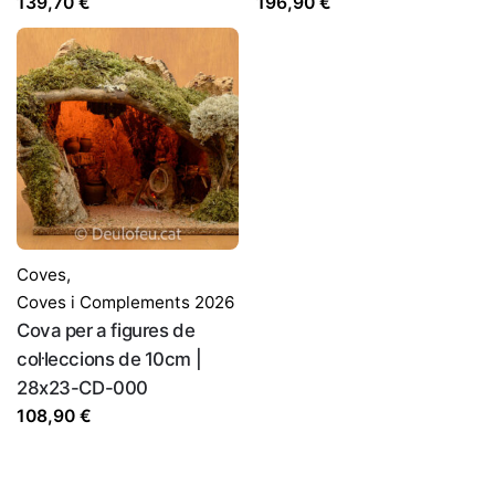
139,70
€
196,90
€
Coves
,
Coves i Complements 2026
Cova per a figures de
col·leccions de 10cm |
28x23-CD-000
108,90
€