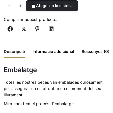
quantitat
Afegeix a la cistella
de
Cova
Compartir aquest producte:
per
a
figures
de
col·leccions
Descripció
Informació addicional
Ressenyes (0)
de
7
No hi ha comentaris encara.
cm
Embalatge
Dimensions
27 × 17 × 20 cm
|
Sigues el primer a revisió "Cova per a
21x16-
Mides de la
figures de col·leccions de 7 cm | 21×16-CD-
Totes les nostres peces van embalades curosament
CD-
base de
21x16x1 cm
000"
per assegurar un estat òptim en el moment del seu
000
fusta
lliurament.
L'adreça electrònica no es publicarà.
Els camps
Mira com fem el procés d’embalatge
.
Mides totals
necessaris estan marcats amb
*
27x17x20 cm
aproximades