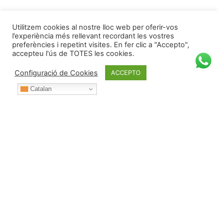
Utilitzem cookies al nostre lloc web per oferir-vos
l’experiència més rellevant recordant les vostres
preferències i repetint visites. En fer clic a "Accepto",
accepteu l'ús de TOTES les cookies.
Configuració de Cookies
ACCEPTO
Catalan
Durant l’any posa't en contacte amb nosaltres per: