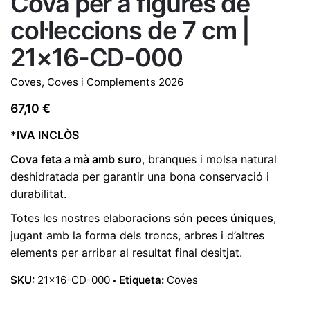
Cova per a figures de
col·leccions de 7 cm |
21×16-CD-000
Coves
,
Coves i Complements 2026
67,10
€
*IVA INCLÒS
Cova feta a mà amb suro
, branques i molsa natural
deshidratada per garantir una bona conservació i
durabilitat.
Totes les nostres elaboracions són
peces úniques
,
jugant amb la forma dels troncs, arbres i d’altres
elements per arribar al resultat final desitjat.
SKU:
21x16-CD-000
Etiqueta:
Coves