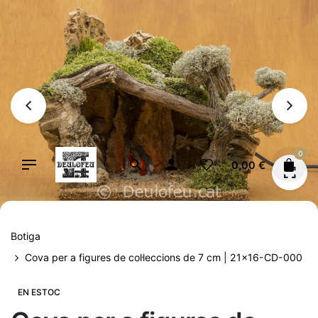
Vés
al
contingut
0
0,00
€
Botiga
Cova per a figures de col·leccions de 7 cm | 21×16-CD-000
EN ESTOC