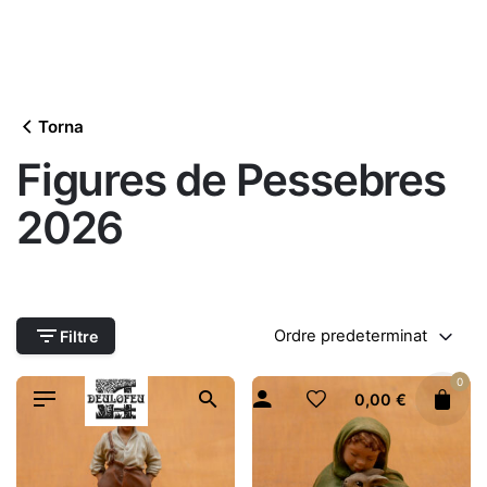
Vés
al
contingut
Torna
Figures de Pessebres
2026
Ordre predeterminat
Filtre
0
0,00
€