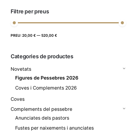
Filtre per preus
Preu
Preu
PREU:
20,00 €
—
520,00 €
FILTRE
màxim
mínim
Categories de productes
Novetats
Figures de Pessebres 2026
Coves i Complements 2026
Coves
Complements del pessebre
Anunciates dels pastors
Fustes per naixements i anunciates