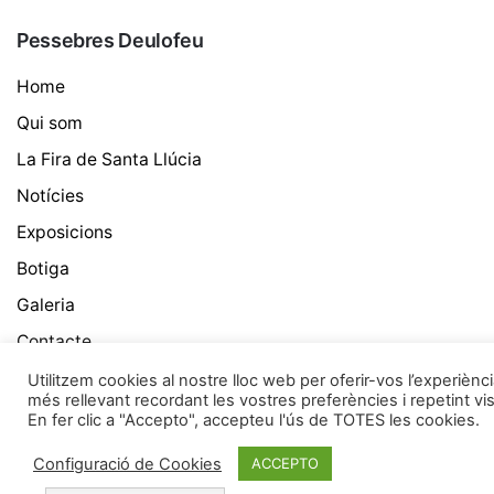
Pessebres Deulofeu
Home
Qui som
La Fira de Santa Llúcia
Notícies
Exposicions
Botiga
Galeria
Contacte
Utilitzem cookies al nostre lloc web per oferir-vos l’experiènc
Més informació
més rellevant recordant les vostres preferències i repetint vis
En fer clic a "Accepto", accepteu l'ús de TOTES les cookies.
La Diada a la Fira
Configuració de Cookies
ACCEPTO
Deulofeu a la Premsa