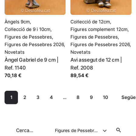
Àngels 9cm
,
Col·lecció de 12cm
,
Col·lecció de 9 i 10cm
,
Figures complement 12cm
,
Figures de Pessebres
,
Figures de Pessebres
,
Figures de Pessebres 2026
,
Figures de Pessebres 2026
,
Novetats
Novetats
Àngel Gabriel de 9 cm |
Avi assegut de 12 cm |
Ref. 1140
Ref. 2008
70,18
€
89,54
€
1
2
3
4
…
8
9
10
Següe
Cerca
Figures de Pessebres 2026