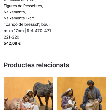
Figures de Pessebres
,
Naixements
,
Naixements 17cm
“Cançó de bressol”, bou i
mula 17cm | Ref. 470-471-
221-220
542,08
€
Productes relacionats