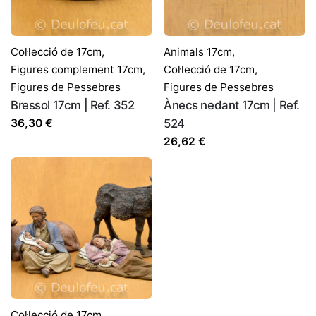
Correu electrònic
*
Col·lecció de 17cm
,
Animals 17cm
,
Figures complement 17cm
,
Col·lecció de 17cm
,
Figures de Pessebres
Figures de Pessebres
Desa el meu nom, correu electrònic i lloc web en
Bressol 17cm | Ref. 352
Ànecs nedant 17cm | Ref.
aquest navegador per a la pròxima vegada que comenti.
36,30
€
524
26,62
€
Col·lecció de 17cm
,