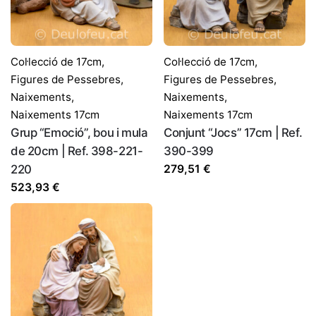
Col·lecció de 17cm
,
Col·lecció de 17cm
,
Figures de Pessebres
,
Figures de Pessebres
,
Naixements
,
Naixements
,
Naixements 17cm
Naixements 17cm
Grup “Emoció”, bou i mula
Conjunt “Jocs” 17cm | Ref.
de 20cm | Ref. 398-221-
390-399
220
279,51
€
523,93
€