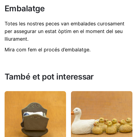
No hi ha comentaris encara.
Embalatge
Dimensions
11,5 cm
Sigues el primer a revisió "Eliam 20cm | Ref.
545"
Totes les nostres peces van embalades curosament
per assegurar un estat òptim en el moment del seu
L'adreça electrònica no es publicarà.
Els camps
lliurament.
necessaris estan marcats amb
*
Mira com fem el procés d’embalatge
.
Valorar aquest producte:
*
DEIXA UNA RESPOSTA
També et pot interessar
Nom
*