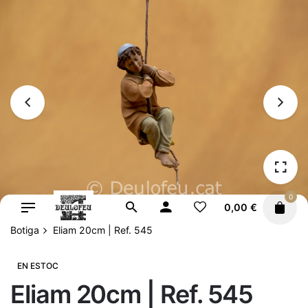
Vés
al
contingut
0
0,00
€
Botiga
Eliam 20cm | Ref. 545
EN ESTOC
Eliam 20cm | Ref. 545