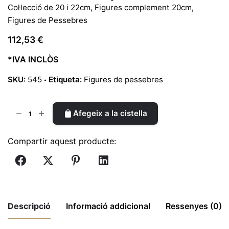
Col·lecció de 20 i 22cm
,
Figures complement 20cm
,
Figures de Pessebres
112,53
€
*IVA INCLÒS
SKU:
545
Etiqueta:
Figures de pessebres
quantitat
Afegeix a la cistella
de
Eliam
Compartir aquest producte:
20cm
|
Ref.
545
Descripció
Informació addicional
Ressenyes (0)