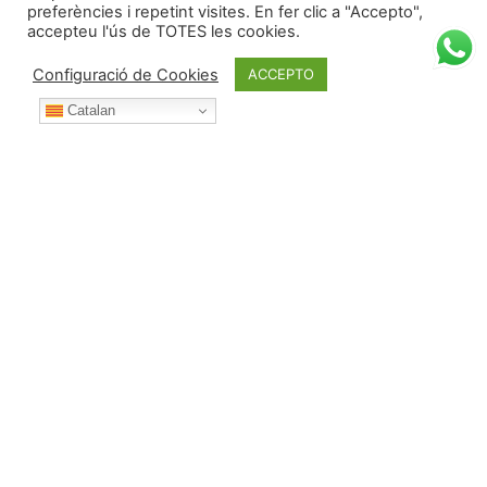
preferències i repetint visites. En fer clic a "Accepto",
accepteu l'ús de TOTES les cookies.
Configuració de Cookies
ACCEPTO
Catalan
Durant l’any posa't en contacte amb nosaltres per:
Telèfon:
687 53 42 73 (i WhatsApp)
Correu electrònic:
albert@deulofeu.cat
Direcció:
Carrer de l'Empordà nº 33, Urbanització Els