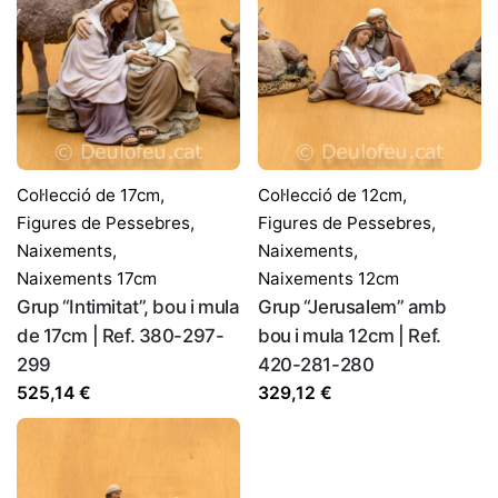
Col·lecció de 17cm
,
Col·lecció de 12cm
,
Figures de Pessebres
,
Figures de Pessebres
,
Naixements
,
Naixements
,
Naixements 17cm
Naixements 12cm
Grup “Intimitat”, bou i mula
Grup “Jerusalem” amb
de 17cm | Ref. 380-297-
bou i mula 12cm | Ref.
299
420-281-280
525,14
€
329,12
€