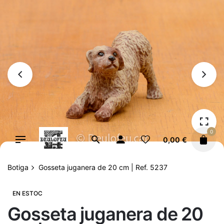
Vés
al
contingut
0
0,00
€
Botiga
Gosseta juganera de 20 cm | Ref. 5237
EN ESTOC
Gosseta juganera de 20