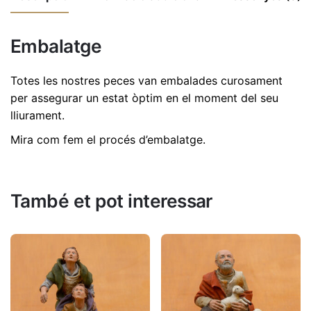
Ref.
5237
No hi ha comentaris encara.
Embalatge
Dimensions
3,5 cm
Sigues el primer a revisió "Gosseta juganera
de 20 cm | Ref. 5237"
Totes les nostres peces van embalades curosament
per assegurar un estat òptim en el moment del seu
L'adreça electrònica no es publicarà.
Els camps
lliurament.
necessaris estan marcats amb
*
Mira com fem el procés d’embalatge
.
Valorar aquest producte:
*
DEIXA UNA RESPOSTA
També et pot interessar