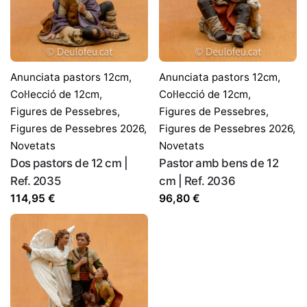
Nom
*
Correu electrònic
*
Anunciata pastors 12cm
,
Anunciata pastors 12cm
,
Col·lecció de 12cm
,
Col·lecció de 12cm
,
Figures de Pessebres
,
Figures de Pessebres
,
Desa el meu nom, correu electrònic i lloc web en
Figures de Pessebres 2026
,
Figures de Pessebres 2026
,
aquest navegador per a la pròxima vegada que comenti.
Novetats
Novetats
Dos pastors de 12 cm |
Pastor amb bens de 12
Ref. 2035
cm | Ref. 2036
114,95
€
96,80
€