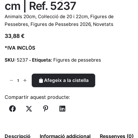
cm | Ref. 5237
Animals 20cm
,
Col·lecció de 20 i 22cm
,
Figures de
Pessebres
,
Figures de Pessebres 2026
,
Novetats
33,88
€
*IVA INCLÒS
SKU:
5237
Etiqueta:
Figures de pessebres
quantitat
Afegeix a la cistella
de
Gosseta
Compartir aquest producte:
juganera
de
20
cm
|
Descripció
Informació addicional
Ressenyes (0)