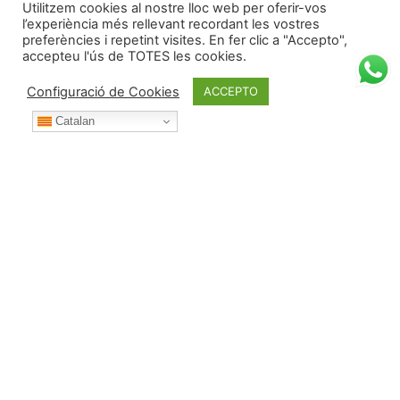
Utilitzem cookies al nostre lloc web per oferir-vos
l’experiència més rellevant recordant les vostres
preferències i repetint visites. En fer clic a "Accepto",
accepteu l'ús de TOTES les cookies.
Configuració de Cookies
ACCEPTO
Catalan
Durant l’any posa't en contacte amb nosaltres per:
Telèfon:
687 53 42 73 (i WhatsApp)
Correu electrònic:
albert@deulofeu.cat