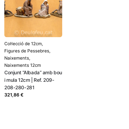
Col·lecció de 12cm
,
Figures de Pessebres
,
Naixements
,
Naixements 12cm
Conjunt “Albada” amb bou
i mula 12cm | Ref. 209-
208-280-281
321,86
€