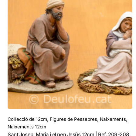
Col·lecció de 12cm
,
Figures de Pessebres
,
Naixements
,
Naixements 12cm
Sant Josep, Maria i el nen Jesús 12cm | Ref. 209-208