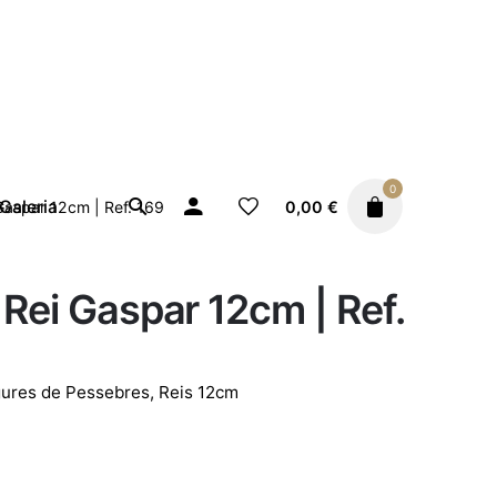
0
Galeria
0,00
€
Gaspar 12cm | Ref. 169
 Rei Gaspar 12cm | Ref.
gures de Pessebres
,
Reis 12cm