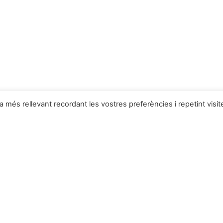
ia més rellevant recordant les vostres preferències i repetint visit
 Deulofeu
Productes a la botiga
Novetats
Coves
anta Llúcia
Complements del pessebre
Naixements
Figures de Pessebres
Col·lecció de 9 i 10cm