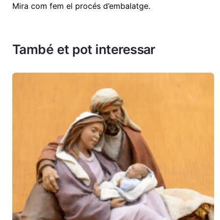
Mira com fem el procés d’embalatge
.
També et pot interessar
L'adreça electrònica no es publicarà.
Valorar aquest producte:
*
DEIXA UNA RESPOSTA
Nom
*