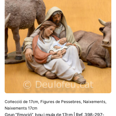
Col·lecció de 17cm
,
Figures de Pessebres
,
Naixements
,
Naixements 17cm
Grup “Emoció”, bou i mula de 17cm | Ref. 398-297-