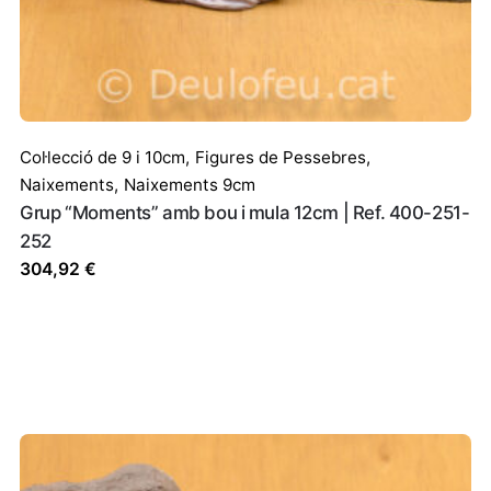
c i lloc web en aquest navegador per a la pròxima vegada que 
Col·lecció de 9 i 10cm
,
Figures de Pessebres
,
Naixements
,
Naixements 9cm
Grup “Moments” amb bou i mula 12cm | Ref. 400-251-
252
304,92
€