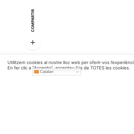
COMPARTIR
Utilitzem cookies al nostre lloc web per oferir-vos l’experiènc
En fer clic a "Accepto", accepteu l'ús de TOTES les cookies.
Pessebres
Catalan
Home
Qui som
La Fira de S
Notícies
Exposicions
Botiga