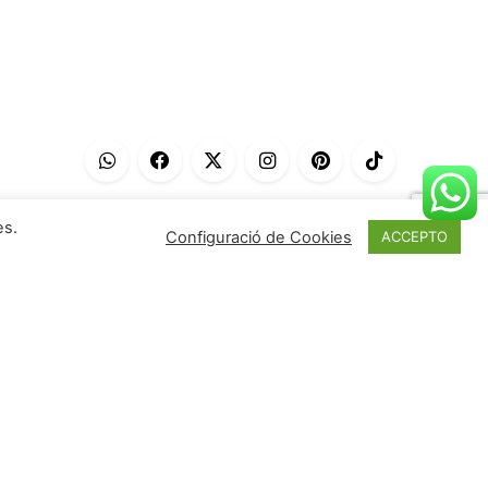
es.
Configuració de Cookies
ACCEPTO
Sigues el primer en conèixer les
darreres novetats e històries de
Deulofeu.
Enviar
Estigueu al dia de les nostres últimes
novetats, events, fires i ofertes