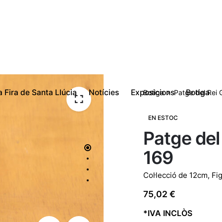
a Fira de Santa Llúcia
Notícies
Exposicions
Botiga
Botiga
Patge del Rei 
EN ESTOC
Patge del
169
Col·lecció de 12cm
,
Fi
75,02
€
*IVA INCLÒS