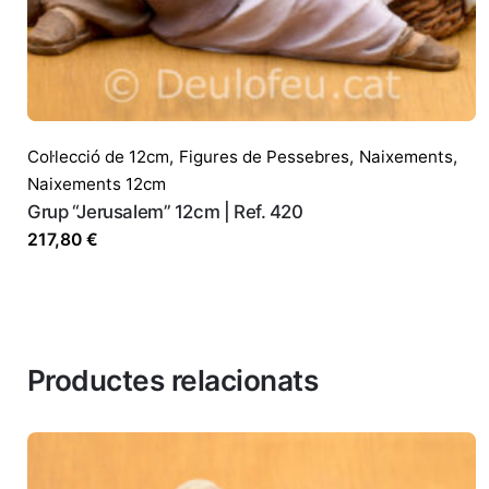
Correu electrònic
*
Desa el meu nom, correu electròni
Col·lecció de 12cm
,
Figures de Pessebres
,
Naixements
,
Naixements 12cm
Grup “Jerusalem” 12cm | Ref. 420
217,80
€
Productes relacionats