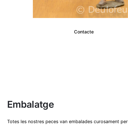
Contacte
No hi ha comentaris encara.
Embalatge
Dimensions
12 cm
Sigues el primer a revisió "Patge del Rei Gas
Totes les nostres peces van embalades curosament per 