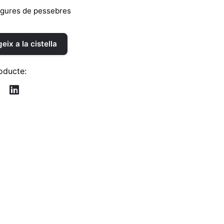
igures de pessebres
eix a la cistella
oducte: