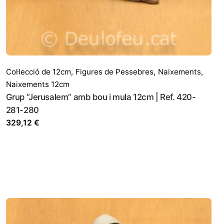
comenti.
Col·lecció de 12cm
,
Figures de Pessebres
,
Naixements
,
Naixements 12cm
Grup “Jerusalem” amb bou i mula 12cm | Ref. 420-
281-280
329,12
€