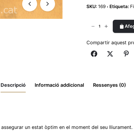
SKU:
169
Etiqueta:
F
quantitat
Afeg
de
Patge
Compartir aquest pr
del
Rei
Gaspar
12cm
|
Ref.
Descripció
Informació addicional
Ressenyes (0)
169
par 12cm | Ref. 169"
assegurar un estat òptim en el moment del seu lliurament.