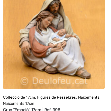
Col·lecció de 17cm
,
Figures de Pessebres
,
Naixements
,
Naixements 17cm
Grup “Emoció” 17cm | Ref. 398