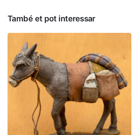
També et pot interessar
L'adreça electrònica no es publicarà.
Valorar aquest producte:
*
DEIXA UNA RESPOSTA
Nom
*