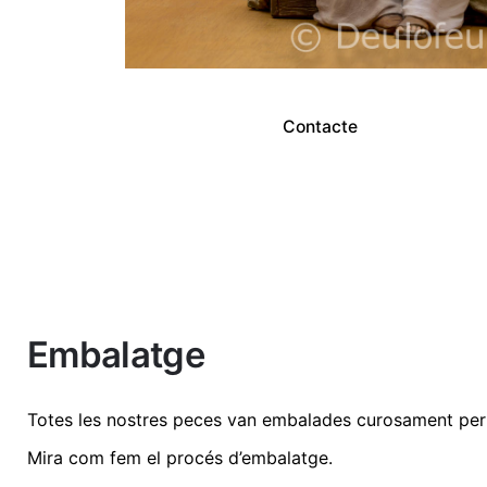
Contacte
No hi ha comentaris encara.
Embalatge
Dimensions
22 cm
Sigues el primer a revisió "Visitació 22cm | R
Totes les nostres peces van embalades curosament per 
Mira com fem el procés d’embalatge
.