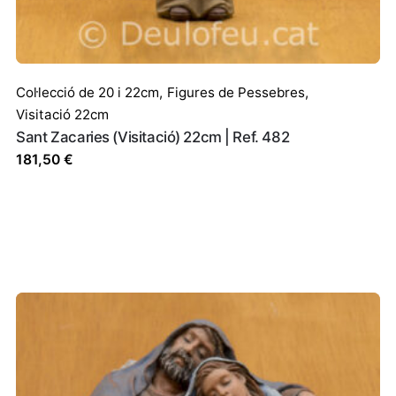
c i lloc web en aquest navegador per a la pròxima vegada que 
Col·lecció de 20 i 22cm
,
Figures de Pessebres
,
Visitació 22cm
Sant Zacaries (Visitació) 22cm | Ref. 482
181,50
€