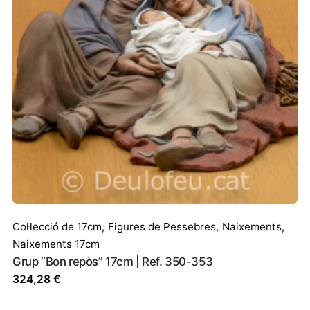
Col·lecció de 17cm
,
Figures de Pessebres
,
Naixements
,
Naixements 17cm
Grup “Bon repòs” 17cm | Ref. 350-353
324,28
€