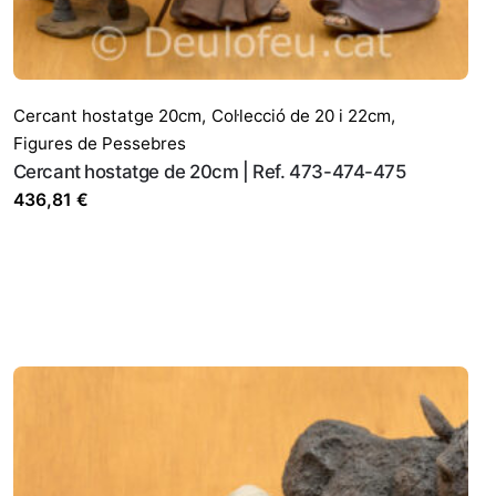
comenti.
Cercant hostatge 20cm
,
Col·lecció de 20 i 22cm
,
Figures de Pessebres
Cercant hostatge de 20cm | Ref. 473-474-475
436,81
€