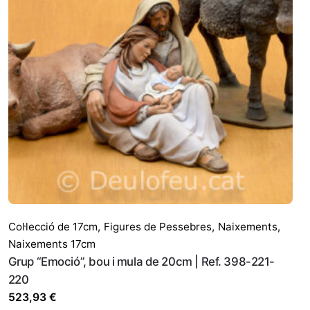
Col·lecció de 17cm
,
Figures de Pessebres
,
Naixements
,
Naixements 17cm
Grup “Emoció”, bou i mula de 20cm | Ref. 398-221-
220
523,93
€