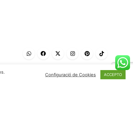
es.
Configuració de Cookies
ACCEPTO
Sigues el primer en conèixer les
darreres novetats e històries de
Deulofeu.
Enviar
Estigueu al dia de les nostres últimes