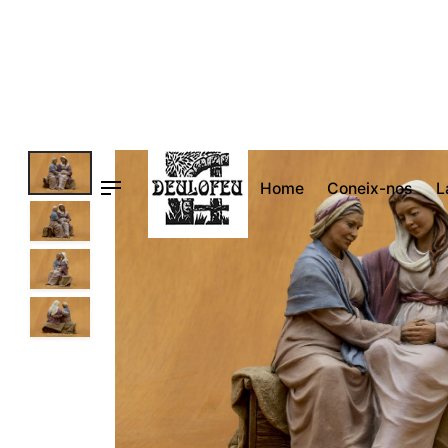
Vés
al
contingut
Home
Coneix-nos
L