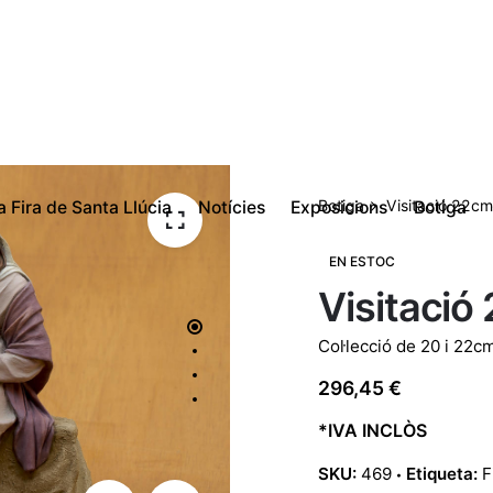
Botiga
Visitació 22cm
a Fira de Santa Llúcia
Notícies
Exposicions
Botiga
EN ESTOC
Visitació
Col·lecció de 20 i 22c
296,45
€
*IVA INCLÒS
SKU:
469
Etiqueta:
F