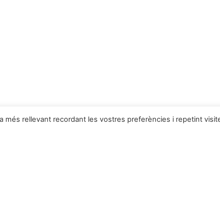
ia més rellevant recordant les vostres preferències i repetint visit
 Deulofeu
Productes a la botiga
Novetats
Coves
anta Llúcia
Complements del pessebre
Naixements