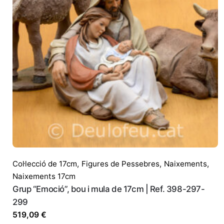
Col·lecció de 17cm
,
Figures de Pessebres
,
Naixements
,
Naixements 17cm
Grup “Emoció”, bou i mula de 17cm | Ref. 398-297-
299
519,09
€