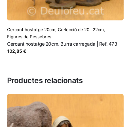
Correu electrònic
*
Desa el meu nom, correu electròni
Cercant hostatge 20cm
,
Col·lecció de 20 i 22cm
,
Figures de Pessebres
Cercant hostatge 20cm. Burra carregada | Ref. 473
102,85
€
Productes relacionats