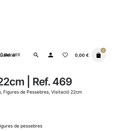
0
 | Ref. 469
Galeria
0,00
€
 22cm | Ref. 469
m
,
Figures de Pessebres
,
Visitació 22cm
igures de pessebres