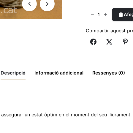
quantitat
Afeg
de
Visitació
Compartir aquest pr
22cm
|
Ref.
469
Descripció
Informació addicional
Ressenyes (0)
ef. 469"
assegurar un estat òptim en el moment del seu lliurament.