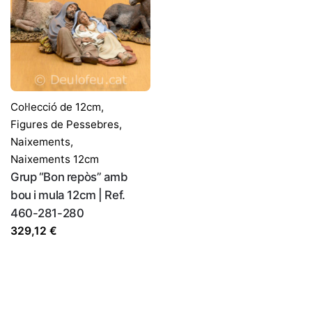
Col·lecció de 12cm
,
Figures de Pessebres
,
Naixements
,
Naixements 12cm
Grup “Bon repòs” amb
bou i mula 12cm | Ref.
460-281-280
329,12
€