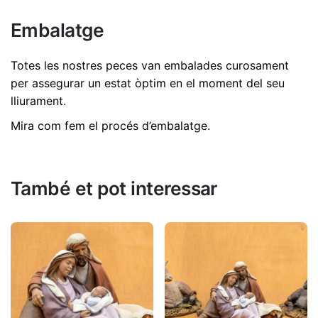
005
No hi ha comentaris encara.
Embalatge
Dimensions
5 cm
Sigues el primer a revisió "Gosset dóna la
pota 15cm | Ref. 005"
Totes les nostres peces van embalades curosament
per assegurar un estat òptim en el moment del seu
L'adreça electrònica no es publicarà.
Els camps
lliurament.
necessaris estan marcats amb
*
Mira com fem el procés d’embalatge
.
Valorar aquest producte:
*
DEIXA UNA RESPOSTA
També et pot interessar
Nom
*