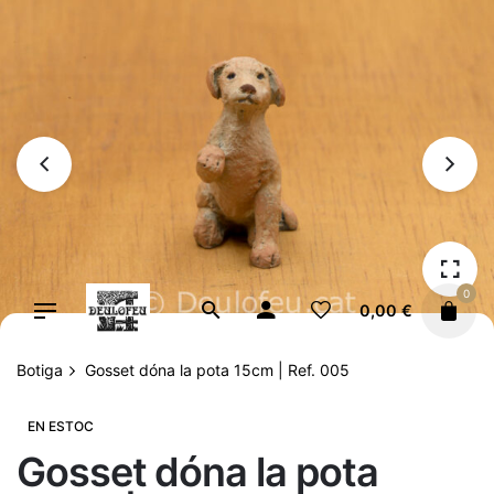
Vés
al
contingut
0
0,00
€
Botiga
Gosset dóna la pota 15cm | Ref. 005
EN ESTOC
Gosset dóna la pota