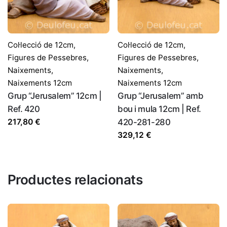
Correu electrònic
*
Col·lecció de 12cm
,
Col·lecció de 12cm
,
Figures de Pessebres
,
Figures de Pessebres
,
Naixements
,
Naixements
,
Desa el meu nom, correu electrònic i lloc web en
Naixements 12cm
Naixements 12cm
aquest navegador per a la pròxima vegada que comenti.
Grup “Jerusalem” 12cm |
Grup “Jerusalem” amb
Ref. 420
bou i mula 12cm | Ref.
217,80
€
420-281-280
329,12
€
Productes relacionats