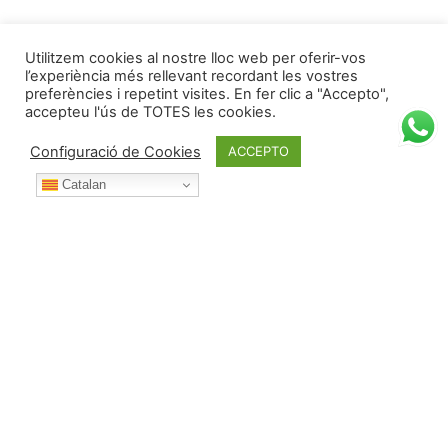
Utilitzem cookies al nostre lloc web per oferir-vos
l’experiència més rellevant recordant les vostres
preferències i repetint visites. En fer clic a "Accepto",
accepteu l'ús de TOTES les cookies.
Configuració de Cookies
ACCEPTO
Catalan
Durant l’any posa't en contacte amb nosaltres per: