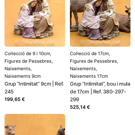
Col·lecció de 9 i 10cm
,
Col·lecció de 17cm
,
Figures de Pessebres
,
Figures de Pessebres
,
Naixements
,
Naixements
,
Naixements 9cm
Naixements 17cm
Grup “Intimitat” 9cm | Ref.
Grup “Intimitat”, bou i mula
245
de 17cm | Ref. 380-297-
199,65
€
299
525,14
€