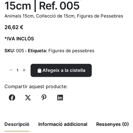
15cm | Ref. 005
Animals 15cm
,
Col·lecció de 15cm
,
Figures de Pessebres
26,62
€
*IVA INCLÒS
SKU:
005
Etiqueta:
Figures de pessebres
quantitat
Afegeix a la cistella
de
Gosset
Compartir aquest producte:
dóna
la
pota
15cm
|
Descripció
Informació addicional
Ressenyes (0)
Ref.