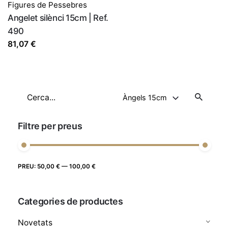
Figures de Pessebres
Angelet silènci 15cm | Ref.
490
81,07
€
Cerca
Àngels 15cm
Filtre per preus
Preu
Preu
PREU:
50,00 €
—
100,00 €
FILTRE
màxim
mínim
Categories de productes
Novetats