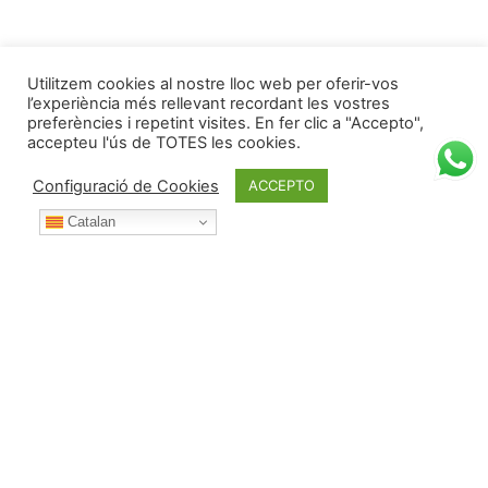
Utilitzem cookies al nostre lloc web per oferir-vos
l’experiència més rellevant recordant les vostres
preferències i repetint visites. En fer clic a "Accepto",
accepteu l'ús de TOTES les cookies.
Configuració de Cookies
ACCEPTO
Catalan
Durant l’any posa't en contacte amb nosaltres per: