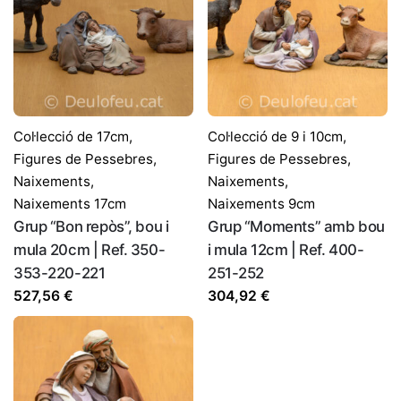
Col·lecció de 17cm
,
Col·lecció de 9 i 10cm
,
Figures de Pessebres
,
Figures de Pessebres
,
Naixements
,
Naixements
,
Naixements 17cm
Naixements 9cm
Grup “Bon repòs”, bou i
Grup “Moments” amb bou
mula 20cm | Ref. 350-
i mula 12cm | Ref. 400-
353-220-221
251-252
527,56
€
304,92
€