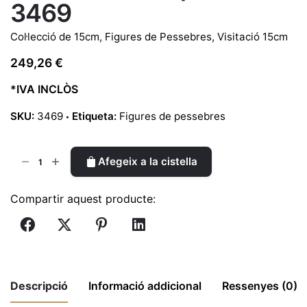
3469
Col·lecció de 15cm
,
Figures de Pessebres
,
Visitació 15cm
249,26
€
*IVA INCLÒS
SKU:
3469
Etiqueta:
Figures de pessebres
quantitat
Afegeix a la cistella
de
Visitació
Compartir aquest producte:
15cm
|
Ref.
3469
Descripció
Informació addicional
Ressenyes (0)