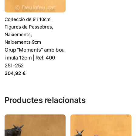
Col·lecció de 9 i 10cm
,
Figures de Pessebres
,
Naixements
,
Naixements 9cm
Grup “Moments” amb bou
i mula 12cm | Ref. 400-
251-252
304,92
€
Productes relacionats