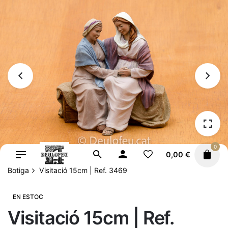
Vés
al
contingut
0
0,00
€
Botiga
Visitació 15cm | Ref. 3469
EN ESTOC
Visitació 15cm | Ref.