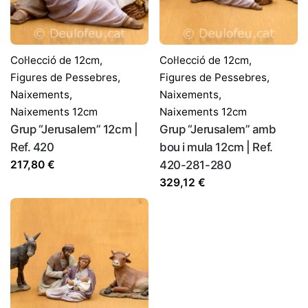
Correu electrònic
*
Col·lecció de 12cm
,
Col·lecció de 12cm
,
Figures de Pessebres
,
Figures de Pessebres
,
Naixements
,
Naixements
,
Desa el meu nom, correu electrònic i lloc web en
Naixements 12cm
Naixements 12cm
aquest navegador per a la pròxima vegada que comenti.
Grup “Jerusalem” 12cm |
Grup “Jerusalem” amb
Ref. 420
bou i mula 12cm | Ref.
217,80
€
420-281-280
329,12
€