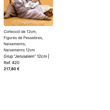
Col·lecció de 12cm
,
Figures de Pessebres
,
Naixements
,
Naixements 12cm
Grup “Jerusalem” 12cm |
Ref. 420
217,80
€