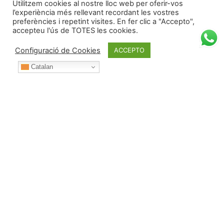
Utilitzem cookies al nostre lloc web per oferir-vos
l’experiència més rellevant recordant les vostres
preferències i repetint visites. En fer clic a "Accepto",
accepteu l'ús de TOTES les cookies.
Configuració de Cookies
ACCEPTO
Catalan
Durant l’any posa't en contacte amb nosaltres per:
Telèfon:
687 53 42 73 (i WhatsApp)
Correu electrònic:
albert@deulofeu.cat