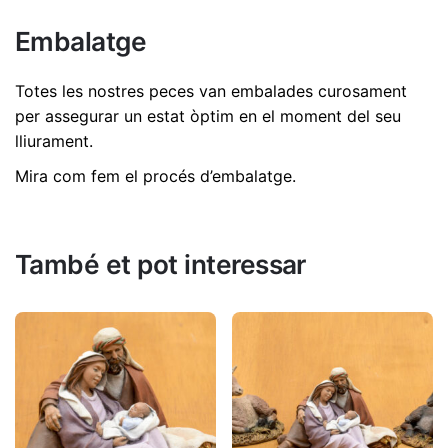
No hi ha comentaris encara.
Embalatge
Dimensions
12 cm
Sigues el primer a revisió "Visitació 15cm |
Ref. 3469"
Totes les nostres peces van embalades curosament
per assegurar un estat òptim en el moment del seu
L'adreça electrònica no es publicarà.
Els camps
lliurament.
necessaris estan marcats amb
*
Mira com fem el procés d’embalatge
.
Valorar aquest producte:
*
DEIXA UNA RESPOSTA
També et pot interessar
Nom
*