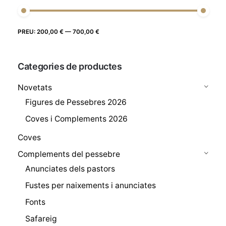
Preu
Preu
PREU:
200,00 €
—
700,00 €
FILTRE
màxim
mínim
Categories de productes
Novetats
Figures de Pessebres 2026
Coves i Complements 2026
Coves
Complements del pessebre
Anunciates dels pastors
Fustes per naixements i anunciates
Fonts
Safareig