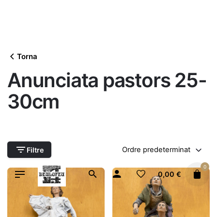
Vés
al
contingut
Torna
Anunciata pastors 25-
30cm
Ordre predeterminat
Filtre
0
0,00
€